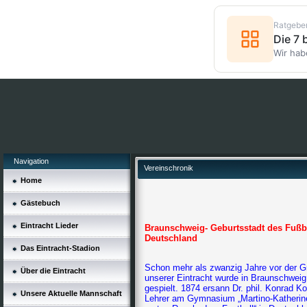
Ratgebe
Die 7
Wir hab
Navigation
Vereinschronik
Home
Gästebuch
Eintracht Lieder
Braunschweig- Geburtsstadt des Fußba
Deutschland
Das Eintracht-Stadion
Schon mehr als zwanzig Jahre vor der 
Über die Eintracht
unserer Eintracht wurde in Braunschweig
gespielt. 1874 ersann Dr. phil. Konrad Ko
Unsere Aktuelle Mannschaft
Lehrer am Gymnasium „Martino-Katherin