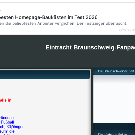
r
 besten Homepage-Baukästen im Test 2026
en die beliebtesten Anbieter verglichen. Der Testsieger überrascht.
powered b
Eintracht Braunschweig-Fanpa
Die Braunschweiger Zeit
lls in
Gründung
 Fußball
ch, 30jähriger
eum“ die
Die nächsten Spiele