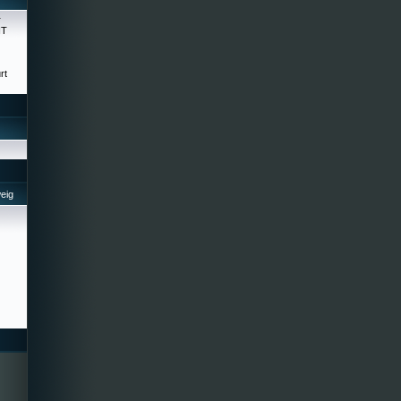
r
HT
rt
eig