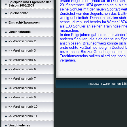
ersten Regeln des „Football“ in Deutschl
Spielplan und Ergebnise der
29. September 1874 gewesen sein, als e
Saison 2008/2009
seine Schüler mit der neuen Sportart ver
Spielberichte
Zunächst war den Jugenlichen das Balltr
wenig unheimlich. Dennoch setzten sich
schnell durch und bereits im Winter 1874
Eintracht-Sponsoren
als 100 Schüler an seinen Trainingseinhe
mitmachen.
Vereinschronik
In den Folgejahren gab es immer wieder 
anderen Schulen, die sich der neuen Spo
=> Vereinschronik 2
anschlossen. Braunschweig konnte sich 
erste echte Fußballhochburg in Deutschl
=> Vereinschronik 3
bezeichnen. Bis zur Gründung unseres
Traditionsvereins sollten allerdings noch
=> Vereinschronik 5
vergehen.
=> Vereinschronik 6
=> Vereinschronik 7
Insgesamt waren schon 1363
=> Vereinschronik 8
=> Vereinschronik 9
=> Vereinschronik 10
=> Vereinschronik 11
Verschiedenes