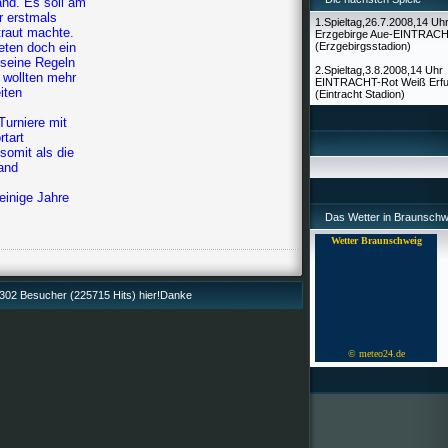
and. Es soll am
r erstmals
1.Spieltag,26.7.2008,14 Uh
traut machte.
Erzgebirge Aue-EINTRAC
eten doch ein
(Erzgebirgsstadion)
 seine Regeln
2.Spieltag,3.8.2008,14 Uhr
 wollten mehr
EINTRACHT-Rot Weiß Erfu
iten
(Eintracht Stadion)
Turniere mit
rtart
somit als die
and
 einige Jahre
Das Wetter in Braunschw
Wetter Braunschweig
02 Besucher (225715 Hits) hier!Danke
© meteo24.de