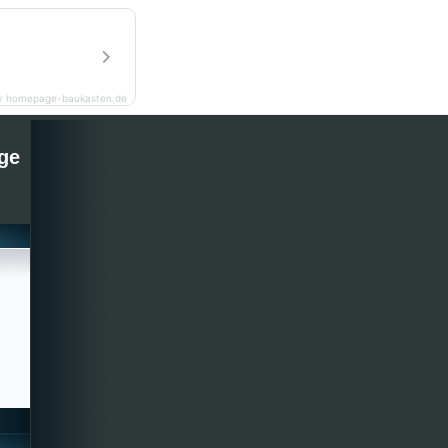
y homepage-baukasten.de
ge