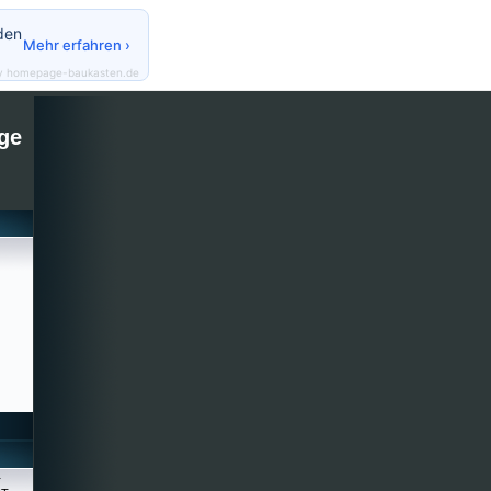
den
Mehr erfahren ›
y homepage-baukasten.de
ge
r