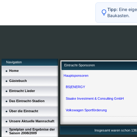
Tipp:
Eine eige
Baukasten.
Navigation
Eintracht-Sponsoren
Home
Hauptsponsoren
Gästebuch
BS|ENERGY
Eintracht Lieder
Staake Investment & Consulting GmbH
Das Eintracht-Stadion
Volkswagen Sportförderung
Über die Eintracht
Unsere Aktuelle Mannschaft
Spielplan und Ergebnise der
Insgesamt waren schon 1362
Saison 2008/2009