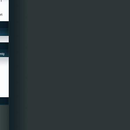
HT
rt
eig