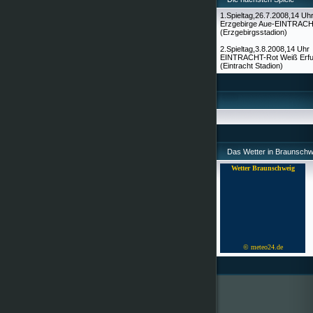
1.Spieltag,26.7.2008,14 Uh
Erzgebirge Aue-EINTRAC
(Erzgebirgsstadion)
2.Spieltag,3.8.2008,14 Uhr
EINTRACHT-Rot Weiß Erfu
(Eintracht Stadion)
Das Wetter in Braunschw
Wetter Braunschweig
© meteo24.de