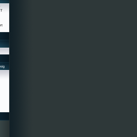
r
HT
rt
eig