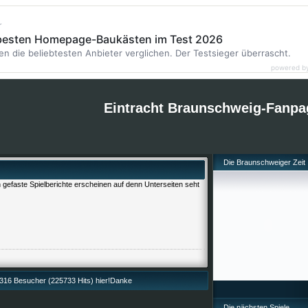
r
 besten Homepage-Baukästen im Test 2026
en die beliebtesten Anbieter verglichen. Der Testsieger überrascht.
powered b
Eintracht Braunschweig-Fanpa
Die Braunschweiger Zeit
efaste Spielberichte erscheinen auf denn Unterseiten seht
16 Besucher (225733 Hits) hier!Danke
Die nächsten Spiele