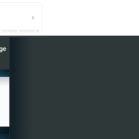
y homepage-baukasten.de
ge