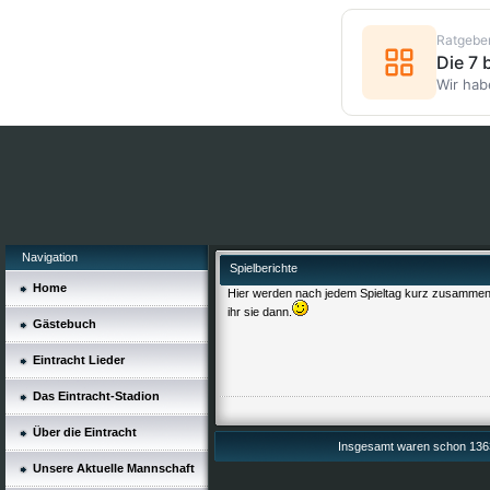
Ratgebe
Die 7
Wir hab
Navigation
Spielberichte
Home
Hier werden nach jedem Spieltag kurz zusammen g
ihr sie dann.
Gästebuch
Eintracht Lieder
Das Eintracht-Stadion
Über die Eintracht
Insgesamt waren schon 1363
Unsere Aktuelle Mannschaft