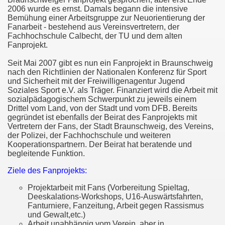
on 2008/2009
2006 wurde es ernst. Damals begann die intensive
Bemühung einer Arbeitsgruppe zur Neuorientierung der
Fanarbeit - bestehend aus Vereinsvertretern, der
Fachhochschule Calbecht, der TU und dem alten
Fanprojekt.
Seit Mai 2007 gibt es nun ein Fanprojekt in Braunschweig
nach den Richtlinien der Nationalen Konferenz für Sport
und Sicherheit mit der Freiwilligenagentur Jugend
Soziales Sport e.V. als Träger. Finanziert wird die Arbeit mit
sozialpädagogischem Schwerpunkt zu jeweils einem
Drittel vom Land, von der Stadt und vom DFB. Bereits
ions
gegründet ist ebenfalls der Beirat des Fanprojekts mit
Vertretern der Fans, der Stadt Braunschweig, des Vereins,
der Polizei, der Fachhochschule und weiteren
Kooperationspartnern. Der Beirat hat beratende und
begleitende Funktion.
ht
Ziele des Fanprojekts:
Projektarbeit mit Fans (Vorbereitung Spieltag,
Deeskalations-Workshops, U16-Auswärtsfahrten,
Fanturniere, Fanzeitung, Arbeit gegen Rassismus
und Gewalt,etc.)
Arbeit unabhängig vom Verein, aber in