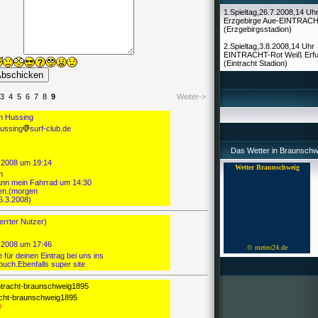
1.Spieltag,26.7.2008,14 Uh
Erzgebirge Aue-EINTRAC
(Erzgebirgsstadion)
2.Spieltag,3.8.2008,14 Uhr
EINTRACHT-Rot Weiß Erfu
(Eintracht Stadion)
3
4
5
6
7
8
9
Weiter->
n Hussing
hussing
surf-club.de
Das Wetter in Braunschw
.2008 um 19:14
Wetter Braunschweig
n
ann mein Fahrrad um 14:30
en.(morgen
6.3.2008)
errter Nutzer)
.2008 um 17:46
© meteo24.de
für deinen Eintrag bei uns ins
buch.Ebenfalls super site
acht-braunschweig1895
e