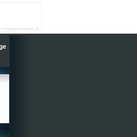
y homepage-baukasten.de
ge