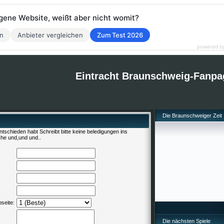
eigene Website, weißt aber nicht womit?
en
Anbieter vergleichen
Zum Test 2026
powered b
Eintracht Braunschweig-Fanpa
Die Braunschweiger Zeit
tschieden habt Schreibt bitte keine beledigungen ins
he und,und und..
seite:
Die nächsten Spiele