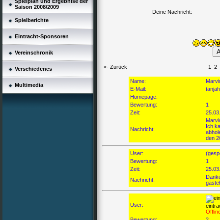
Spielplan und Ergebnise der
Saison 2008/2009
Deine Nachricht:
Spielberichte
Eintracht-Sponsoren
Vereinschronik
<- Zurück
1
2
Verschiedenes
Name:
Marvi
Multimedia
E-Mail:
tanja
Homepage:
-
Bewertung:
1
Zeit:
25.03
Marvi
Ich k
Nachricht:
abhol
den 2
User:
(gesp
Bewertung:
1
Zeit:
25.03
Danke 
Nachricht:
gäste
User:
eintr
Offlin
Bewertung:
2