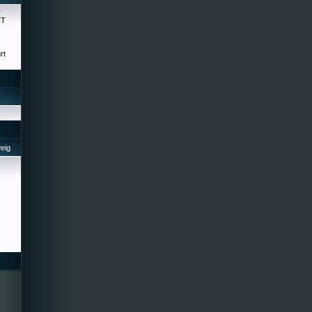
r
HT
rt
eig